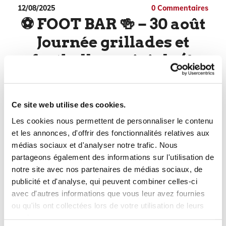
12/08/2025
0
Commentaires
⚽ FOOT BAR 🍻 – 30 août
Journée grillades et
football conviviale (à
partir de 12h)
. Une après-midi gourmande et festive :Jambon
Ce site web utilise des cookies.
grillé + légumes + dessert inclus
Les cookies nous permettent de personnaliser le contenu
Animations : Palet, Moolky, Pétanque...
et les annonces, d'offrir des fonctionnalités relatives aux
Concert Cotorep Band dans l'après-midi
médias sociaux et d'analyser notre trafic. Nous
Place de l'Église, St Mars la Brière
partageons également des informations sur l'utilisation de
notre site avec nos partenaires de médias sociaux, de
Le principe : repas complet sur place ou à
publicité et d'analyse, qui peuvent combiner celles-ci
emporter, ambiance foot et musique !
avec d'autres informations que vous leur avez fournies
Réservation conseillée
par téléphone ou au Café
ou qu'ils ont collectées lors de votre utilisation de leurs
de la place.*
services.